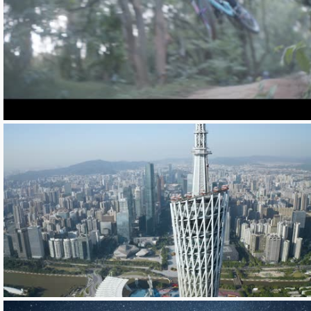
老金
啊坤杰阿